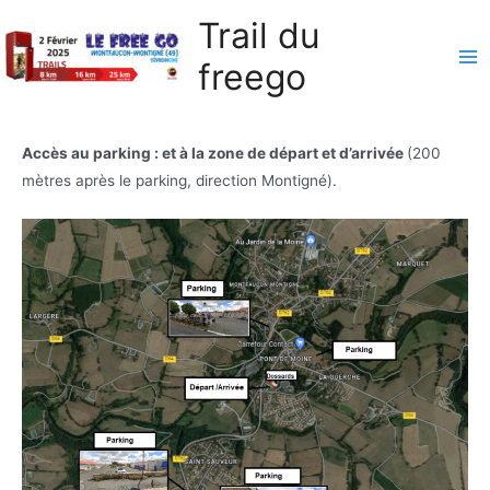
Aller
Trail du
au
freego
contenu
Ma
Me
Accès au parking : et à la zone de départ et d’arrivée
(200
mètres après le parking, direction Montigné).