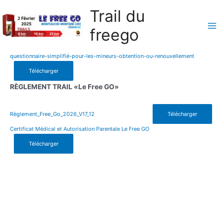
Aller
Trail du
au
freego
contenu
Ma
Me
questionnaire-simplifié-pour-les-mineurs-obtention-ou-renouvellement
Télécharger
RÈGLEMENT TRAIL «Le Free GO»
Règlement_Free_Go_2026_V17_12
Télécharger
Certificat Médical et Autorisation Parentale Le Free GO
Télécharger